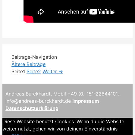
Beitrags-Navigation
Ältere Beiträge
Seite
1
Seite
2
Weiter
→
Andreas Burckhardt, Mobil +49 (0) 151-22644101,
info@andreas-burckhardt.de
Impressum
Datenschutzerklärung
Diese Website benutzt Cookies. Wenn du die Website
weiter nutzt, gehen wir von deinem Einverständnis